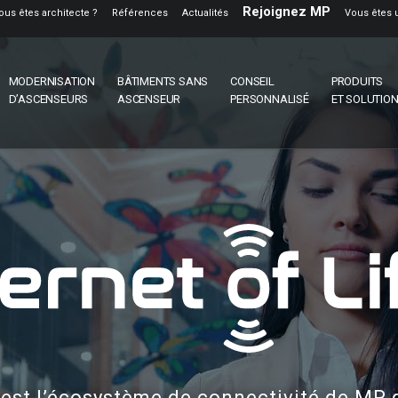
Rejoignez MP
ous êtes architecte ?
Références
Actualités
Vous êtes 
MODERNISATION
BÂTIMENTS SANS
CONSEIL
PRODUITS
D’ASCENSEURS
ASCENSEUR
PERSONNALISÉ
ET SOLUTIO
est l’écosystème de connectivité de MP q