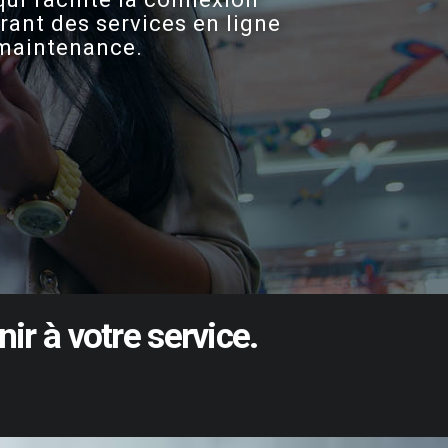
rant des services en ligne
e maintenance.
nir
à
votre
service.