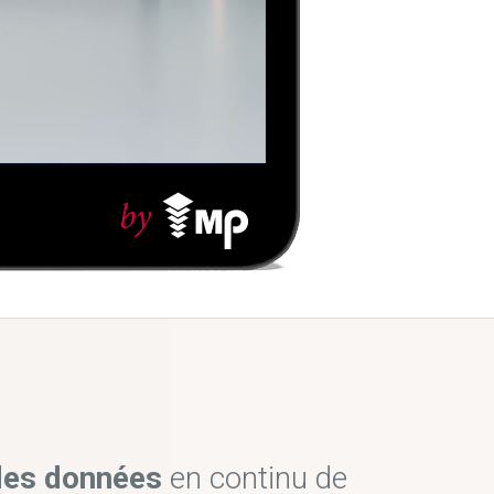
 des données
en continu de