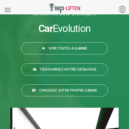
Voici notre gamme
de cabines pour passagers
Car
Evolution
VOIR TOUTE LA GAMME
TÉLÉCHARGEZ NOTRE CATALOGUE
CONCEVEZ VOTRE PROPRE CABINE