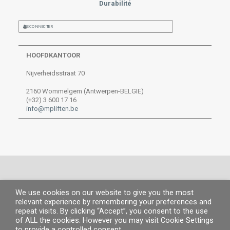
Durabilité
SE CONNECTER
HOOFDKANTOOR
Nijverheidsstraat 70
2160 Wommelgem (Antwerpen-BELGIE)
(+32) 3 600 17 16
info@mpliften.be
We use cookies on our website to give you the most
© MP 2019.
Tous droits réservés. |
Information légale
|
Politique de
relevant experience by remembering your preferences and
confidentialité
|
Politique de cookies
repeat visits. By clicking “Accept”, you consent to the use
of ALL the cookies. However you may visit Cookie Settings
to provide a controlled consent.