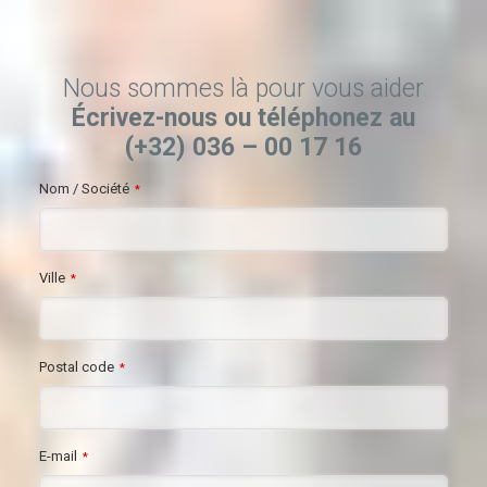
Nous sommes là pour vous aider
Écrivez-nous ou téléphonez au
(+32) 036 – 00 17 16
Nom / Société
*
Ville
*
Postal code
*
E-mail
*