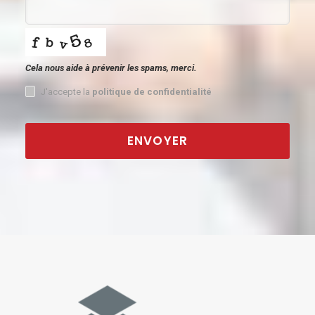
Cela nous aide à prévenir les spams, merci.
J'accepte la
politique de confidentialité
ENVOYER
This
field
should
be
left
blank