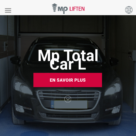
Mp Total
Car L