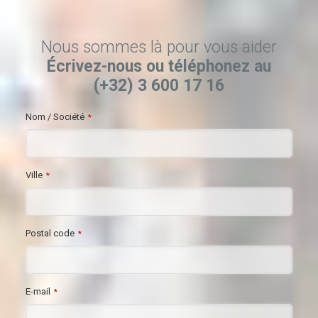
Nous sommes là pour vous aider
Écrivez-nous ou téléphonez au
(+32) 3 600 17 16
Nom / Société
*
Ville
*
Postal code
*
E-mail
*