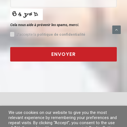
Cela nous aide à prévenir les spams, merci.
J'accepte la
politique de confidentialité
ENVOYER
This
field
should
be
left
blank
We use cookies on our website to give you the most
© MP 2019.
Tous droits réservés. |
Information légale
|
Politique de
relevant experience by remembering your preferences and
confidentialité
|
Politique de cookies
repeat visits. By clicking “Accept”, you consent to the use