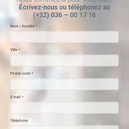
Écrivez-nous ou téléphonez au
(+32) 036 – 00 17 16
Nom / Société
*
Ville
*
Postal code
*
E-mail
*
Téléphone