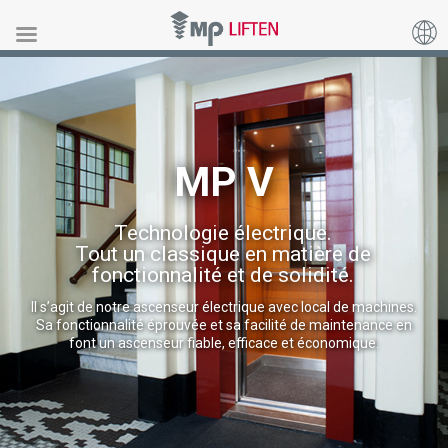
MP V
MP V
Technologie électrique.
Tout un classique en matière de
fonctionnalité et de solidité.
Il s’agit de notre ascenseur électrique avec local de machines.
Sa fonctionnalité éprouvée et sa facilité de maintenance en
font un ascenseur fiable, efficace et économique.