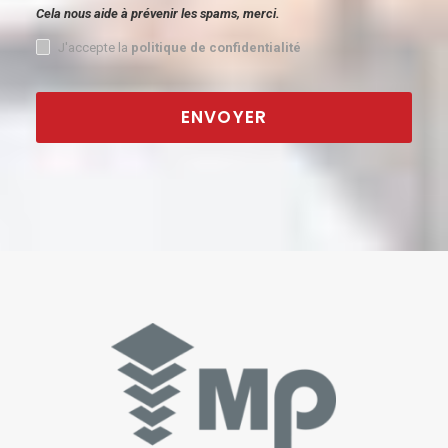
Cela nous aide à prévenir les spams, merci.
J'accepte la
politique de confidentialité
ENVOYER
This
field
should
be
left
blank