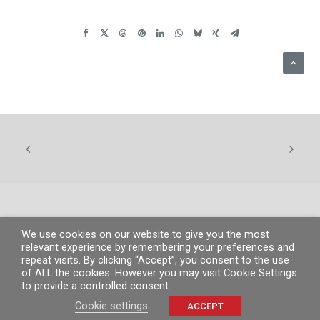
We use cookies on our website to give you the most
© MP 2019.
Tous droits réservés. |
Information légale
|
Politique de
relevant experience by remembering your preferences and
confidentialité
|
Politique de cookies
repeat visits. By clicking “Accept”, you consent to the use
of ALL the cookies. However you may visit Cookie Settings
to provide a controlled consent.
Cookie settings
ACCEPT