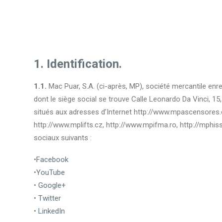
1. Identification.
1.1.
Mac Puar, S.A. (ci-après, MP), société mercantile enre
dont le siège social se trouve Calle Leonardo Da Vinci, 1
situés aux adresses d’Internet http://www.mpascensores.com
http://www.mplifts.cz, http://www.mpifma.ro, http://mphiss
sociaux suivants :
•
Facebook
•
YouTube
•
Google+
•
Twitter
•
LinkedIn