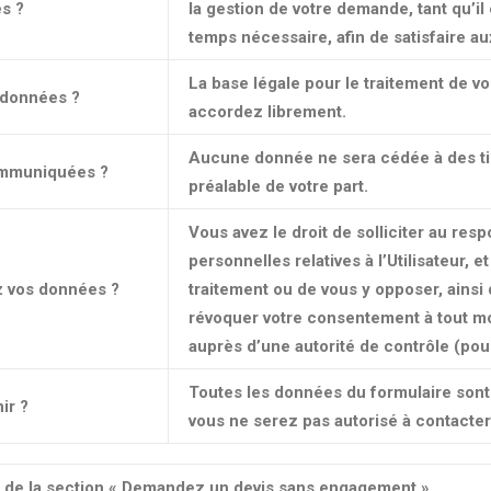
s ?
la gestion de votre demande, tant qu’il
temps nécessaire, afin de satisfaire au
La base légale pour le traitement de 
s données ?
accordez librement.
Aucune donnée ne sera cédée à des tier
communiquées ?
préalable de votre part.
Vous avez le droit de solliciter au re
personnelles relatives à l’Utilisateur, et
z vos données ?
traitement ou de vous y opposer, ainsi q
révoquer votre consentement à tout mo
auprès d’une autorité de contrôle (pour
Toutes les données du formulaire sont 
ir ?
vous ne serez pas autorisé à contacter
re de la section « Demandez un devis sans engagement »